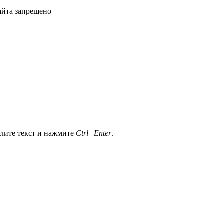
айта запрещено
елите текст и нажмите
Ctrl+Enter
.