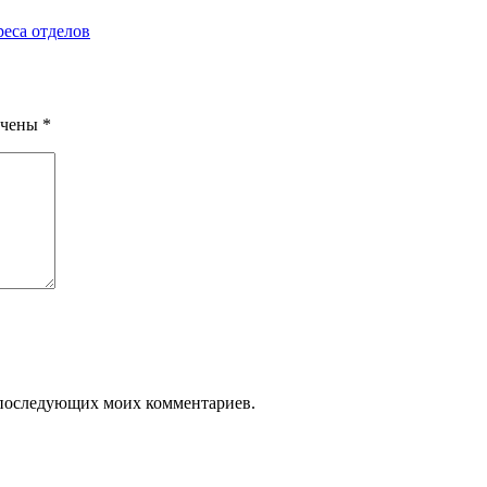
реса отделов
ечены
*
ля последующих моих комментариев.