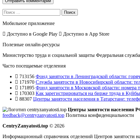
Поиск
Мобильное приложение
Доступно в
Google Play
Доступно в
App Store
Полезные онлайн-ресурсы
Министерство труда и социальной защиты
Федеральная служба 
Часто посещаемые отделения
713156
Фонд занятости в Ленинградской области: горяч
171970
Служба занятости в Новосибирской области: те
171895
Фонд занятости в Московской области: номера т
170303
Как зарегистрироваться на бирже труда в Куйб
88307
Центры занятости населения в Татарстане: телеф
Центры занятости населения 
feedback@centryzanyatosti.top
Политика конфиденциальности
CentryZanyatosti.top
© 2026
Информационный справочник отделений Центров занятости на