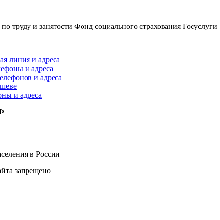
по труду и занятости
Фонд социального страхования
Госуслуги
ая линия и адреса
лефоны и адреса
елефонов и адреса
ышеве
оны и адреса
РФ
селения в России
айта запрещено