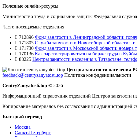
Полезные онлайн-ресурсы
Министерство труда и социальной защиты
Федеральная служба 
Часто посещаемые отделения
712896
Фонд занятости в Ленинградской области: горяч
171805
Служба занятости в Новосибирской области: те
171730
Фонд занятости в Московской области: номера т
170136
Как зарегистрироваться на бирже труда в Куйб
88225
Центры занятости населения в Татарстане: телеф
Центры занятости населения 
feedback@centryzanyatosti.top
Политика конфиденциальности
CentryZanyatosti.top
© 2026
Информационный справочник отделений Центров занятости на
Копирование материалов без согласования с администрацией с
Быстрый переход
Москва
Санкт-Петербург