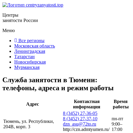
Центры
занятости России
Меню
Все регионы
Московская область
Ленинградская
Татарстан
Новосибирская
Мурманская
Служба занятости в Тюмени:
телефоны, адреса и режим работы
Контактная
Время
Адрес
информация
работы
8 (3452) 27-36-05
8 (3452) 27-37-10
пн-пт
Тюмень, ул. Республики,
dzn_asu@72to.ru
9:00–
204В, корп. 3
http://czn.admtyumen.ru/
17:00