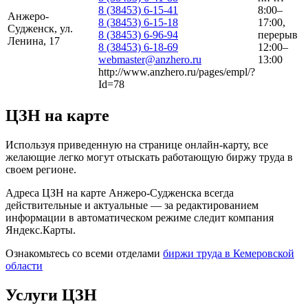
8 (38453) 6-15-41
8:00–
Анжеро-
8 (38453) 6-15-18
17:00,
Судженск, ул.
8 (38453) 6-96-94
перерыв
Ленина, 17
8 (38453) 6-18-69
12:00–
webmaster@anzhero.ru
13:00
http://www.anzhero.ru/pages/empl/?
Id=78
ЦЗН на карте
Используя приведенную на странице онлайн-карту, все
желающие легко могут отыскать работающую биржу труда в
своем регионе.
Адреса ЦЗН на карте Анжеро-Судженска всегда
действительные и актуальные — за редактированием
информации в автоматическом режиме следит компания
Яндекс.Карты.
Ознакомьтесь со всеми отделами
биржи труда в Кемеровской
области
Услуги ЦЗН