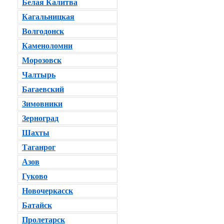
Белая Калитва
Кагальницкая
Волгодонск
Каменоломни
Морозовск
Чалтырь
Багаевский
Зимовники
Зерноград
Шахты
Таганрог
Азов
Гуково
Новочеркасск
Батайск
Пролетарск