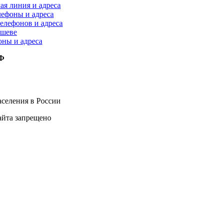
ая линия и адреса
лефоны и адреса
елефонов и адреса
ышеве
оны и адреса
РФ
селения в России
айта запрещено