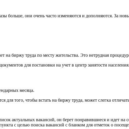
в разы больше, они очень часто изменяются и дополняются. За н
учет на биржу труда по месту жительства. Это нетрудная процед
окументов для постановки на учет в центр занятости населения
лендарных месяца.
ся для того, чтобы встать на биржу труда, может слегка отлича
сок актуальных вакансий, он берет понравившиеся и идет на с
пункта с целью поиска вакансий с бланком для отметок о посеще