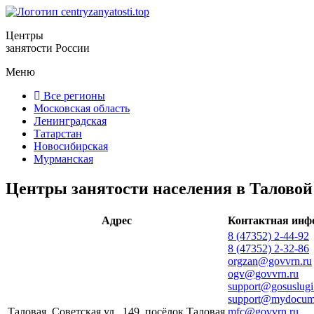
Центры
занятости России
Меню
Все регионы
Московская область
Ленинградская
Татарстан
Новосибирская
Мурманская
Центры занятости населения в Таловой
Адрес
Контактная инф
8 (47352) 2-44-92
8 (47352) 2-32-86
orgzan@govvrn.ru
ogv@govvrn.ru
support@gosuslugi
support@mydocume
Таловая, Советская ул., 149, посёлок Таловая
mfc@govvrn.ru