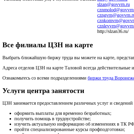
slzan@govvrn.ru
cznmolod@govvrn
czngvrn@govvrn.r
cznkomvrn@govvr
cznlevvrn@govvrn
http://slzan36.ru/
Все филиалы ЦЗН на карте
Выбрать ближайшую биржу труда вы можете на карте, представ
Адреса отделов ЦЗН на карте Таловой всегда действительные 
Ознакомьтесь со всеми подразделениями
биржи труда Воронеж
Услуги центра занятости
ЦЗН занимается предоставлением различных услуг и сведений 
оформить выплаты для временно безработных;
получить помощь в трудоустройстве;
изучить актуальную информацию об изменениях в ТК РФ
пройти специализированные курсы профподготовки;