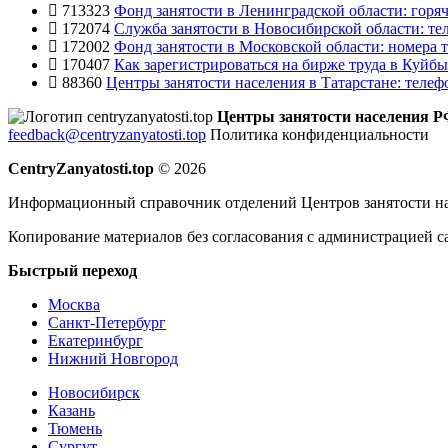
713323
Фонд занятости в Ленинградской области: горяч
172074
Служба занятости в Новосибирской области: те
172002
Фонд занятости в Московской области: номера т
170407
Как зарегистрироваться на бирже труда в Куйб
88360
Центры занятости населения в Татарстане: телеф
Центры занятости населения 
feedback@centryzanyatosti.top
Политика конфиденциальности
CentryZanyatosti.top
© 2026
Информационный справочник отделений Центров занятости на
Копирование материалов без согласования с администрацией с
Быстрый переход
Москва
Санкт-Петербург
Екатеринбург
Нижний Новгород
Новосибирск
Казань
Тюмень
Сургут