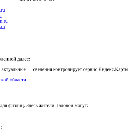
.ru
u
n.ru
.ru
ленной далее:
и актуальные — сведения контролирует сервис Яндекс.Карты.
ской области
для физлиц. Здесь жители Таловой могут:
;