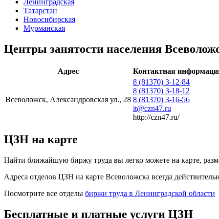
Ленинградская
Татарстан
Новосибирская
Мурманская
Центры занятости населения Всеволож
Адрес
Контактная информаци
8 (81370) 3-12-84
8 (81370) 3-18-12
Всеволожск, Александровская ул., 28
8 (81370) 3-16-56
it@czn47.ru
http://czn47.ru/
ЦЗН на карте
Найти ближайшую биржу труда вы легко можете на карте, разм
Адреса отделов ЦЗН на карте Всеволожска всегда действитель
Посмотрите все отделы
биржи труда в Ленинградской области
Бесплатные и платные услуги ЦЗН