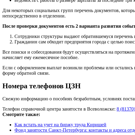
ведомость с работы о размере зарплаты за последние три
Для некоторых социальных групп перечень документов, которые
непосредственно в отделении.
После проверки документов есть 2 варианта развития собы
Сотрудники структуры выдают обратившемуся перечень и
Гражданин сам обходит предприятия города с целью поис
Все поиски и собеседования будут осуществляться на протяжен
начисляет ему ежемесячное пособие.
Если с оформлением выплат возникли проблемы или остались н
форму обратной связи.
Номера телефонов ЦЗН
Свежую информацию о пособиях безработным, условиях постано
Телефон справочной центра занятости в Всеволожске:
8 (81370
Смотрите также:
Как встать на учет на биржу труда Киришей
Фонд занятости Санкт-Петербурга: контакты и адреса отд