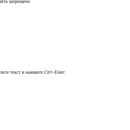
айта запрещено
елите текст и нажмите
Ctrl+Enter
.