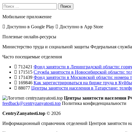
Поиск
Мобильное приложение
Доступно в
Google Play
Доступно в
App Store
Полезные онлайн-ресурсы
Министерство труда и социальной защиты
Федеральная служба 
Часто посещаемые отделения
712421
Фонд занятости в Ленинградской области: горяч
171515
Служба занятости в Новосибирской области: те
171439
Фонд занятости в Московской области: номера т
169846
Как зарегистрироваться на бирже труда в Куйб
88077
Центры занятости населения в Татарстане: телеф
Центры занятости населения 
feedback@centryzanyatosti.top
Политика конфиденциальности
CentryZanyatosti.top
© 2026
Информационный справочник отделений Центров занятости на