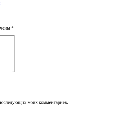
й
ечены
*
ля последующих моих комментариев.