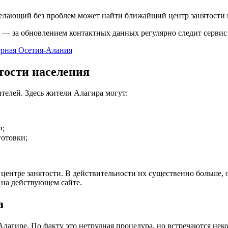
елающий без проблем может найти ближайший центр занятости в
е — за обновлением контактных данных регулярно следит сервис
ерная Осетия-Алания
тости населения
телей. Здесь жители Алагира могут:
Ф;
готовки;
 центре занятости. В действительности их существенно больше,
 на действующем сайте.
а
в Алагире. По факту это нетрудная процедура, но встречаются не