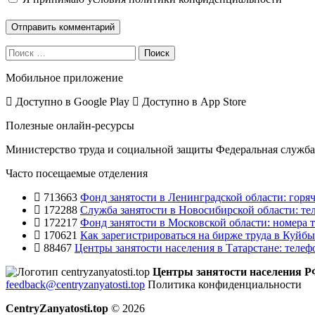
Поиск
Мобильное приложение
Доступно в
Google Play
Доступно в
App Store
Полезные онлайн-ресурсы
Министерство труда и социальной защиты
Федеральная служба 
Часто посещаемые отделения
713663
Фонд занятости в Ленинградской области: горяч
172288
Служба занятости в Новосибирской области: те
172217
Фонд занятости в Московской области: номера т
170621
Как зарегистрироваться на бирже труда в Куйб
88467
Центры занятости населения в Татарстане: телеф
Центры занятости населения 
feedback@centryzanyatosti.top
Политика конфиденциальности
CentryZanyatosti.top
© 2026