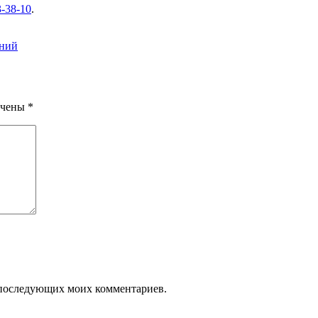
3-38-10
.
ений
ечены
*
ля последующих моих комментариев.