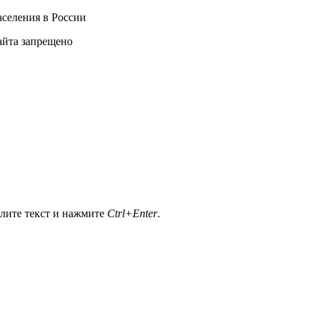
селения в России
айта запрещено
елите текст и нажмите
Ctrl+Enter
.