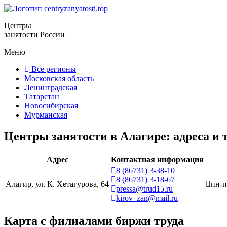
Центры
занятости России
Меню
Все регионы
Московская область
Ленинградская
Татарстан
Новосибирская
Мурманская
Центры занятости в Алагире: адреса и
Адрес
Контактная информация
8 (86731) 3-38-10
8 (86731) 3-18-67
Алагир, ул. К. Хетагурова, 64
пн-п
pressa@trud15.ru
kirov_zan@mail.ru
Карта с филиалами биржи труда