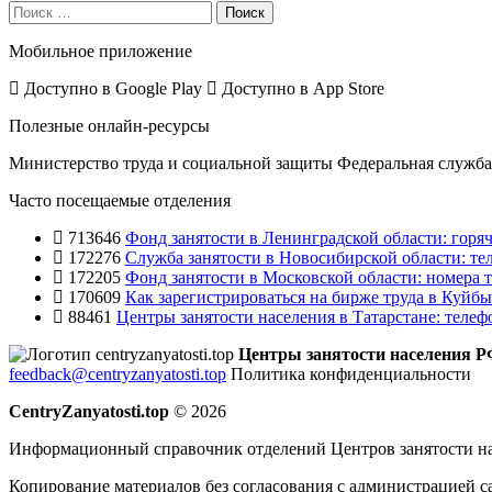
Поиск
Мобильное приложение
Доступно в
Google Play
Доступно в
App Store
Полезные онлайн-ресурсы
Министерство труда и социальной защиты
Федеральная служба 
Часто посещаемые отделения
713646
Фонд занятости в Ленинградской области: горяч
172276
Служба занятости в Новосибирской области: те
172205
Фонд занятости в Московской области: номера т
170609
Как зарегистрироваться на бирже труда в Куйб
88461
Центры занятости населения в Татарстане: телеф
Центры занятости населения 
feedback@centryzanyatosti.top
Политика конфиденциальности
CentryZanyatosti.top
© 2026
Информационный справочник отделений Центров занятости на
Копирование материалов без согласования с администрацией с