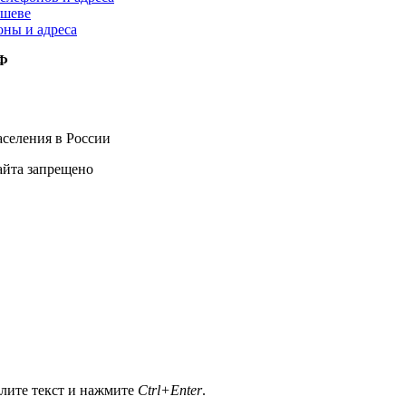
ышеве
оны и адреса
РФ
селения в России
айта запрещено
елите текст и нажмите
Ctrl+Enter
.