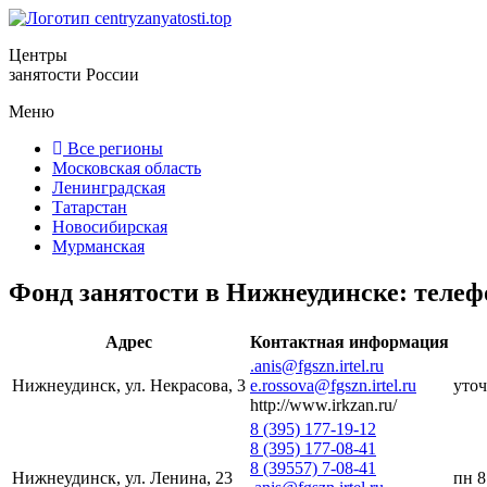
Центры
занятости России
Меню
Все регионы
Московская область
Ленинградская
Татарстан
Новосибирская
Мурманская
Фонд занятости в Нижнеудинске: телеф
Адрес
Контактная информация
.anis@fgszn.irtel.ru
Нижнеудинск, ул. Некрасова, 3
e.rossova@fgszn.irtel.ru
уто
http://www.irkzan.ru/
8 (395) 177-19-12
8 (395) 177-08-41
8 (39557) 7-08-41
Нижнеудинск, ул. Ленина, 23
пн 8