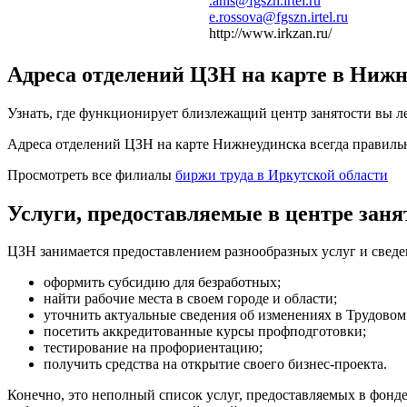
.anis@fgszn.irtel.ru
e.rossova@fgszn.irtel.ru
http://www.irkzan.ru/
Адреса отделений ЦЗН на карте в Нижн
Узнать, где функционирует близлежащий центр занятости вы ле
Адреса отделений ЦЗН на карте Нижнеудинска всегда правиль
Просмотреть все филиалы
биржи труда в Иркутской области
Услуги, предоставляемые в центре заня
ЦЗН занимается предоставлением разнообразных услуг и сведе
оформить субсидию для безработных;
найти рабочие места в своем городе и области;
уточнить актуальные сведения об изменениях в Трудовом
посетить аккредитованные курсы профподготовки;
тестирование на профориентацию;
получить средства на открытие своего бизнес-проекта.
Конечно, это неполный список услуг, предоставляемых в фонд