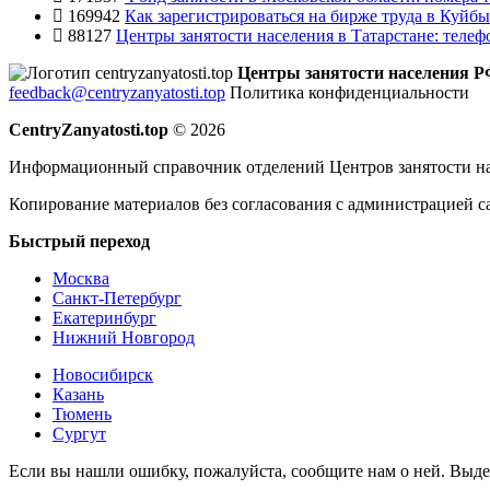
169942
Как зарегистрироваться на бирже труда в Куйб
88127
Центры занятости населения в Татарстане: телеф
Центры занятости населения 
feedback@centryzanyatosti.top
Политика конфиденциальности
CentryZanyatosti.top
© 2026
Информационный справочник отделений Центров занятости на
Копирование материалов без согласования с администрацией с
Быстрый переход
Москва
Санкт-Петербург
Екатеринбург
Нижний Новгород
Новосибирск
Казань
Тюмень
Сургут
Если вы нашли ошибку, пожалуйста, сообщите нам о ней. Выд