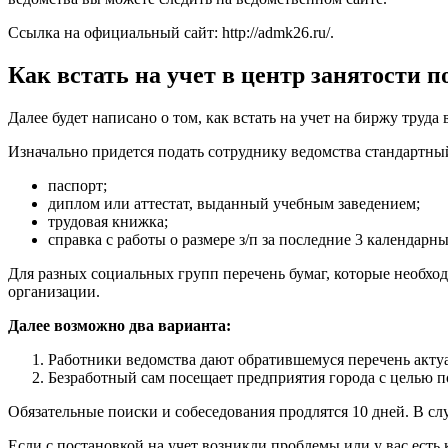
Ссылка на официальный сайт:
http://admk26.ru/
.
Как встать на учет в центр занятости п
Далее будет написано о том, как встать на учет на биржу труда
Изначально придется подать сотруднику ведомства стандартный
паспорт;
диплом или аттестат, выданный учебным заведением;
трудовая книжка;
справка с работы о размере з/п за последние 3 календарны
Для разных социальных групп перечень бумаг, которые необход
организации.
Далее возможно два варианта:
Работники ведомства дают обратившемуся перечень актуа
Безработный сам посещает предприятия города с целью п
Обязательные поиски и собеседования продлятся 10 дней. В сл
Если с постановкой на учет возникли проблемы или у вас ест