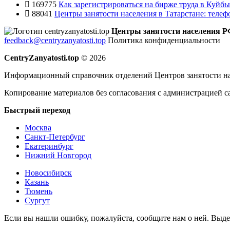
169775
Как зарегистрироваться на бирже труда в Куйб
88041
Центры занятости населения в Татарстане: телеф
Центры занятости населения 
feedback@centryzanyatosti.top
Политика конфиденциальности
CentryZanyatosti.top
© 2026
Информационный справочник отделений Центров занятости на
Копирование материалов без согласования с администрацией с
Быстрый переход
Москва
Санкт-Петербург
Екатеринбург
Нижний Новгород
Новосибирск
Казань
Тюмень
Сургут
Если вы нашли ошибку, пожалуйста, сообщите нам о ней. Выд