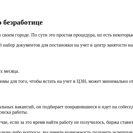
о безработице
 в своем городе. По сути это простая процедура, но есть некоторы
 набор документов для постановки на учет в центр занятости на
х месяца.
имы для того, чтобы встать на учет в ЦЗН, может минимально о
льных вакансий, он подбирает понравившиеся и идет на собесе
оиска работы.
учае, если за это время найти работу не получилось, биржа став
ь какие-либо вопросы, вы имеете возможность получить исчерпы