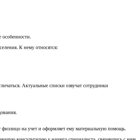
е особенности.
селения. К нему относятся:
тличаться. Актуальные списки озвучат сотрудники
дования.
ит физлицо на учет и оформляет ему материальную помощь.
вающую консультацию у нашего специалиста, связавшись с ним