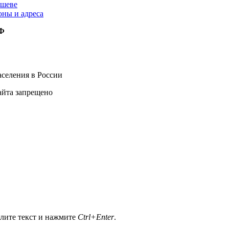
ышеве
оны и адреса
РФ
селения в России
айта запрещено
елите текст и нажмите
Ctrl+Enter
.