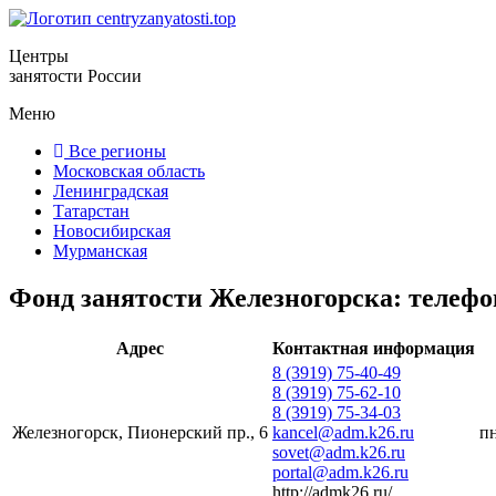
Центры
занятости России
Меню
Все регионы
Московская область
Ленинградская
Татарстан
Новосибирская
Мурманская
Фонд занятости Железногорска: телефо
Адрес
Контактная информация
8 (3919) 75-40-49
8 (3919) 75-62-10
8 (3919) 75-34-03
Железногорск, Пионерский пр., 6
kancel@adm.k26.ru
пн
sovet@adm.k26.ru
portal@adm.k26.ru
http://admk26.ru/