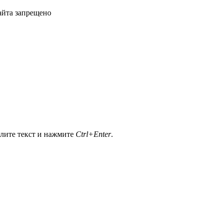
айта запрещено
елите текст и нажмите
Ctrl+Enter
.