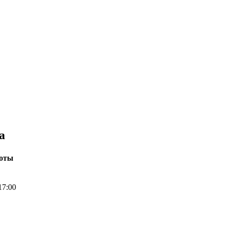
а
боты
17:00