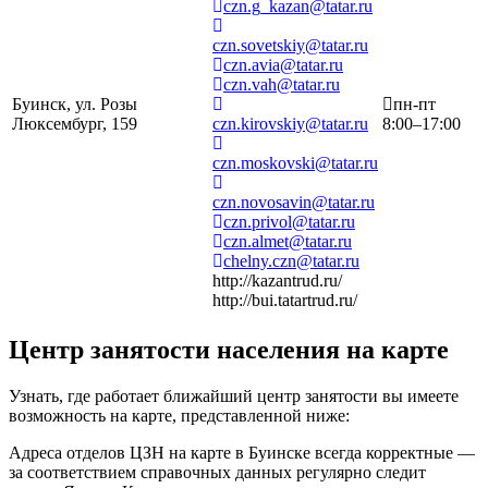
czn.g_kazan@tatar.ru
czn.sovetskiy@tatar.ru
czn.avia@tatar.ru
czn.vah@tatar.ru
Буинск, ул. Розы
пн-пт
Люксембург, 159
czn.kirovskiy@tatar.ru
8:00–17:00
czn.moskovski@tatar.ru
czn.novosavin@tatar.ru
czn.privol@tatar.ru
czn.almet@tatar.ru
chelny.czn@tatar.ru
http://kazantrud.ru/
http://bui.tatartrud.ru/
Центр занятости населения на карте
Узнать, где работает ближайший центр занятости вы имеете
возможность на карте, представленной ниже:
Адреса отделов ЦЗН на карте в Буинске всегда корректные —
за соответствием справочных данных регулярно следит