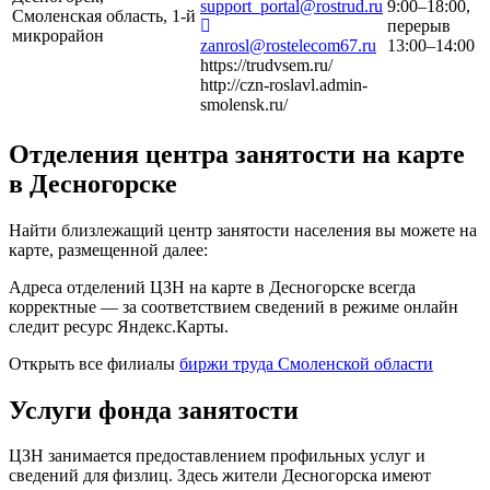
support_portal@rostrud.ru
9:00–18:00,
Смоленская область, 1-й
перерыв
микрорайон
zanrosl@rostelecom67.ru
13:00–14:00
https://trudvsem.ru/
http://czn-roslavl.admin-
smolensk.ru/
Отделения центра занятости на карте
в Десногорске
Найти близлежащий центр занятости населения вы можете на
карте, размещенной далее:
Адреса отделений ЦЗН на карте в Десногорске всегда
корректные — за соответствием сведений в режиме онлайн
следит ресурс Яндекс.Карты.
Открыть все филиалы
биржи труда Смоленской области
Услуги фонда занятости
ЦЗН занимается предоставлением профильных услуг и
сведений для физлиц. Здесь жители Десногорска имеют