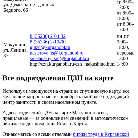
ср 8:00–
ул. Демьяна
нет данных
17:00;
Бедного, 66
чт 8:00–
18:00;
пт 8:00–
17:00
8 (35236) 2-04-32
пн-пт
8 (35236) 2-10-00
9:00–
Макушино,
gutzn@kurganobl.ru
18:00,
ул. Ленина,
nesterova_ts@kurganobl.ru
перерыв
87
smetanskiy_sm@kurganobl.ru
13:00–
http://czn.kurganobl.ru/czn_makushino.html
14:00
Все подразделения ЦЗН на карте
Используя имеющуюся на странице спутниковую карту, все
желающие запросто могут подобрать наиболее подходящий
центр занятости в своем населенном пункте.
Адреса отделений ЦЗН на карте Макушино всегда
правильные — за обновлением сведений в автоматическом
режиме следит компания Яндекс.Карты.
Ознакомьтесь со всеми отделами
биржи труда в Курганской