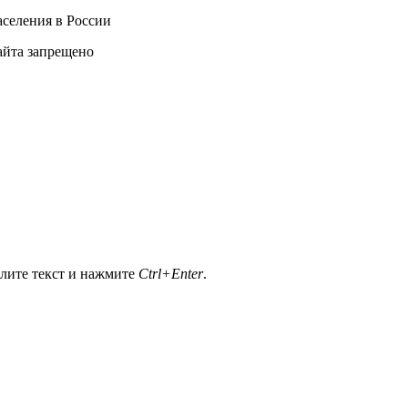
селения в России
айта запрещено
елите текст и нажмите
Ctrl+Enter
.