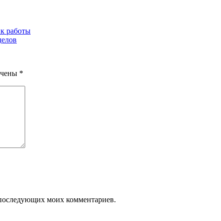
ик работы
делов
ечены
*
ля последующих моих комментариев.