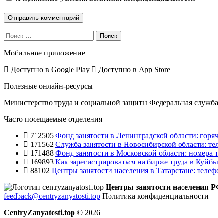
Поиск
Мобильное приложение
Доступно в
Google Play
Доступно в
App Store
Полезные онлайн-ресурсы
Министерство труда и социальной защиты
Федеральная служба 
Часто посещаемые отделения
712505
Фонд занятости в Ленинградской области: горяч
171562
Служба занятости в Новосибирской области: те
171488
Фонд занятости в Московской области: номера т
169893
Как зарегистрироваться на бирже труда в Куйб
88102
Центры занятости населения в Татарстане: телеф
Центры занятости населения 
feedback@centryzanyatosti.top
Политика конфиденциальности
CentryZanyatosti.top
© 2026