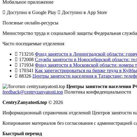
Мобильное приложение
Доступно в
Google Play
Доступно в
App Store
Полезные онлайн-ресурсы
Министерство труда и социальной защиты
Федеральная служба 
Часто посещаемые отделения
713216
Фонд занятости в Ленинградской области: горяч
172008
Служба занятости в Новосибирской области: те
171934
Фонд занятости в Московской области: номера т
170341
Как зарегистрироваться на бирже труда в Куйб
88326
Центры занятости населения в Татарстане: телеф
Центры занятости населения 
feedback@centryzanyatosti.top
Политика конфиденциальности
CentryZanyatosti.top
© 2026
Информационный справочник отделений Центров занятости на
Копирование материалов без согласования с администрацией с
Быстрый переход