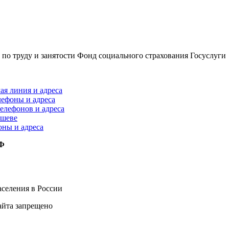
по труду и занятости
Фонд социального страхования
Госуслуги
ая линия и адреса
лефоны и адреса
елефонов и адреса
ышеве
оны и адреса
РФ
селения в России
айта запрещено