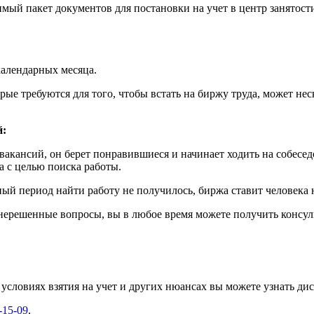
мый пакет документов для постановки на учет в центр занятости
 календарных месяца.
ые требуются для того, чтобы встать на биржу труда, может нес
й:
кансий, он берет понравившиеся и начинает ходить на собесед
 с целью поиска работы.
нный период найти работу не получилось, биржа ставит человека
ь нерешенные вопросы, вы в любое время можете получить консу
словиях взятия на учет и других нюансах вы можете узнать ди
-15-09
.