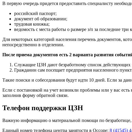
В первую очередь придется предоставить специалисту необходи
российский паспорт;
документ об образовании;
трудовая книжка;
ведомость с места работы о размере з/п за последние три
Для некоторых категорий населения перечень документов, котор
непосредственно в отделении.
После приема документов есть 2 варианта развития событи
Служащие ЦЗН дают безработному список действующих ва
Гражданин сам посещает предприятия населенного пункта
Такие поиски и собеседования будут идти 10 дней. Если за да
Если с постановкой на учет возникли проблемы или у вас ест
заполнив форму обратной связи.
Телефон поддержки ЦЗН
Важную информацию о материальной помощи по безработице, у
Единый номер телефона центра занятости в Оссоре:
8 (41545) 4