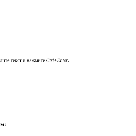
елите текст и нажмите
Ctrl+Enter
.
ам: