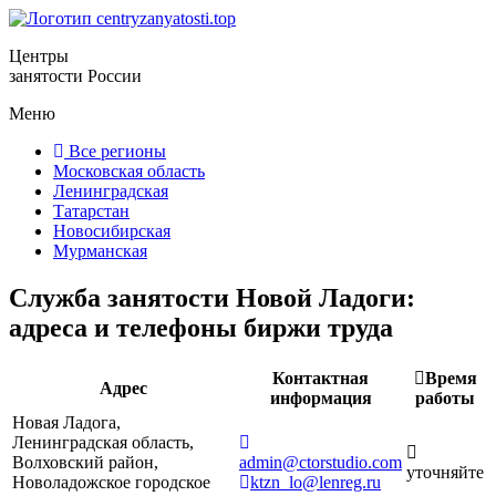
Центры
занятости России
Меню
Все регионы
Московская область
Ленинградская
Татарстан
Новосибирская
Мурманская
Служба занятости Новой Ладоги:
адреса и телефоны биржи труда
Контактная
Время
Адрес
информация
работы
Новая Ладога,
Ленинградская область,
Волховский район,
admin@ctorstudio.com
уточняйте
Новоладожское городское
ktzn_lo@lenreg.ru