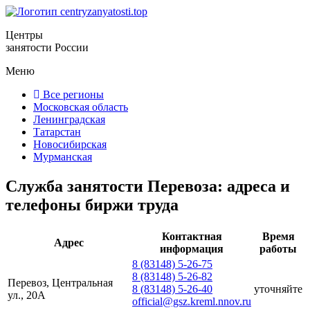
Центры
занятости России
Меню
Все регионы
Московская область
Ленинградская
Татарстан
Новосибирская
Мурманская
Служба занятости Перевоза: адреса и
телефоны биржи труда
Контактная
Время
Адрес
информация
работы
8 (83148) 5-26-75
8 (83148) 5-26-82
Перевоз, Центральная
8 (83148) 5-26-40
уточняйте
ул., 20А
official@gsz.kreml.nnov.ru