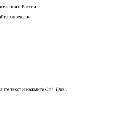
селения в России
айта запрещено
елите текст и нажмите
Ctrl+Enter
.