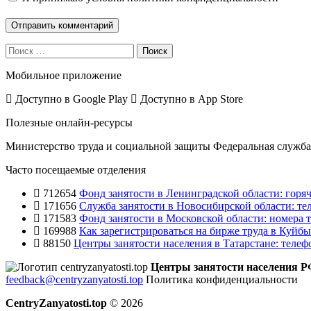
Поиск
Мобильное приложение
Доступно в
Google Play
Доступно в
App Store
Полезные онлайн-ресурсы
Министерство труда и социальной защиты
Федеральная служба 
Часто посещаемые отделения
712654
Фонд занятости в Ленинградской области: горяч
171656
Служба занятости в Новосибирской области: те
171583
Фонд занятости в Московской области: номера т
169988
Как зарегистрироваться на бирже труда в Куйб
88150
Центры занятости населения в Татарстане: телеф
Центры занятости населения 
feedback@centryzanyatosti.top
Политика конфиденциальности
CentryZanyatosti.top
© 2026