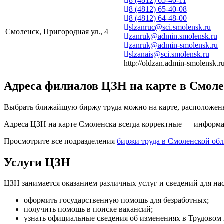
8 (4812) 65-40-11
8 (4812) 65-40-08
8 (4812) 64-48-00
slzanruc@sci.smolensk.ru
Смоленск, Пригородная ул., 4
zanruk@admin.smolensk.ru
zanruk@admin-smolensk.ru
slzanais@sci.smolensk.ru
http://oldzan.admin-smolensk.ru
Адреса филиалов ЦЗН на карте в Смол
Выбрать ближайшую биржу труда можно на карте, расположен
Адреса ЦЗН на карте Смоленска всегда корректные — информ
Просмотрите все подразделения
биржи труда в Смоленской обл
Услуги ЦЗН
ЦЗН занимается оказанием различных услуг и сведений для на
оформить государственную помощь для безработных;
получить помощь в поиске вакансий;
узнать официальные сведения об изменениях в Трудовом 