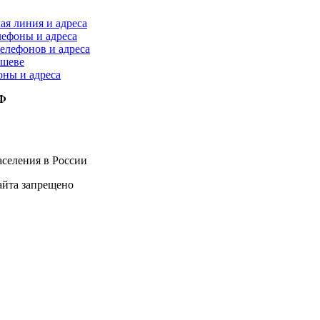
ая линия и адреса
лефоны и адреса
елефонов и адреса
ышеве
оны и адреса
РФ
селения в России
айта запрещено