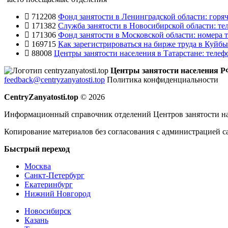
712208
Фонд занятости в Ленинградской области: горяч
171382
Служба занятости в Новосибирской области: те
171306
Фонд занятости в Московской области: номера т
169715
Как зарегистрироваться на бирже труда в Куйб
88008
Центры занятости населения в Татарстане: телеф
Центры занятости населения 
feedback@centryzanyatosti.top
Политика конфиденциальности
CentryZanyatosti.top
© 2026
Информационный справочник отделений Центров занятости на
Копирование материалов без согласования с администрацией с
Быстрый переход
Москва
Санкт-Петербург
Екатеринбург
Нижний Новгород
Новосибирск
Казань