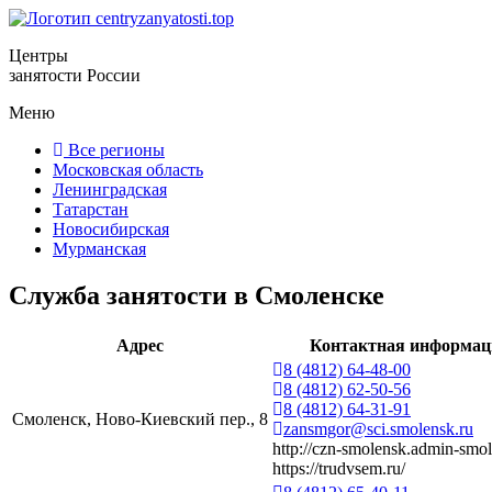
Центры
занятости России
Меню
Все регионы
Московская область
Ленинградская
Татарстан
Новосибирская
Мурманская
Служба занятости в Смоленске
Адрес
Контактная информац
8 (4812) 64-48-00
8 (4812) 62-50-56
8 (4812) 64-31-91
Смоленск, Ново-Киевский пер., 8
zansmgor@sci.smolensk.ru
http://czn-smolensk.admin-smol
https://trudvsem.ru/