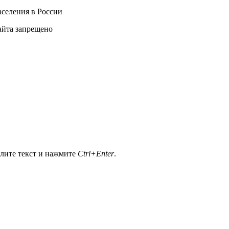
селения в России
айта запрещено
елите текст и нажмите
Ctrl+Enter
.