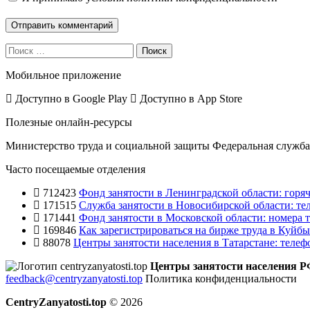
Поиск
Мобильное приложение
Доступно в
Google Play
Доступно в
App Store
Полезные онлайн-ресурсы
Министерство труда и социальной защиты
Федеральная служба 
Часто посещаемые отделения
712423
Фонд занятости в Ленинградской области: горяч
171515
Служба занятости в Новосибирской области: те
171441
Фонд занятости в Московской области: номера т
169846
Как зарегистрироваться на бирже труда в Куйб
88078
Центры занятости населения в Татарстане: телеф
Центры занятости населения 
feedback@centryzanyatosti.top
Политика конфиденциальности
CentryZanyatosti.top
© 2026